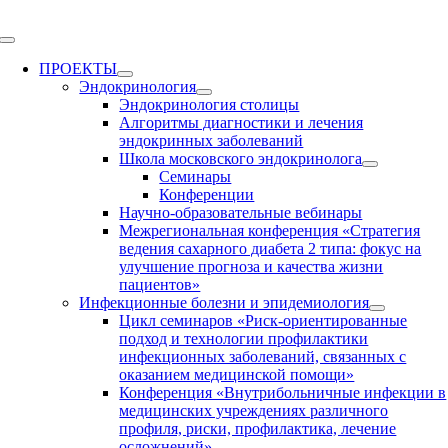
Skip
to
Toggle
content
Navigation
ПРОЕКТЫ
Эндокринология
Эндокринология столицы
Алгоритмы диагностики и лечения
эндокринных заболеваний
Школа московского эндокринолога
Семинары
Конференции
Научно-образовательные вебинары
Межрегиональная конференция «Стратегия
ведения сахарного диабета 2 типа: фокус на
улучшение прогноза и качества жизни
пациентов»
Инфекционные болезни и эпидемиология
Цикл семинаров «Риск-ориентированные
подход и технологии профилактики
инфекционных заболеваний, связанных с
оказанием медицинской помощи»
Конференция «Внутрибольничные инфекции в
медицинских учреждениях различного
профиля, риски, профилактика, лечение
осложнений»