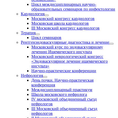
Цикл междисциплинарных научно-
образовательных семинаров по инфектологии
Кардиология
Московский конгресс кардиологов
Московская школа кардиологов
III Московский конгресс кардиологов
Терапия
Цикл семинаров
Рентгенэндоваскулярные диагностика и лечение
Московский курс по эндоваскулярному
лечению Ишемического инсульта
Московский неврологический конгресс
«Эндоваскулярное лечение ишемического
инсульта»
Научно-практические конференции
Нефрология
День почки. Научно-практическая
конференция
Междисциплинарный практикум
Школа московского нефролога
IV московский объединенный съезд
нефрологов
III Московский объединенный съезд
нефрологов