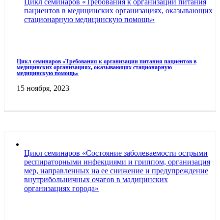
Цикл семинаров «Требования к организации питания
пациентов в медицинских организациях, оказывающих
стационарную медицинскую помощь»
Цикл семинаров «Требования к организации питания пациентов в
медицинских организациях, оказывающих стационарную
медицинскую помощь»
15 ноября, 2023
|
Цикл семинаров «Состояние заболеваемости острыми
респираторными инфекциями и гриппом, организация
мер, направленных на ее снижение и предупреждение
внутрибольничных очагов в мадицинских
организациях города»