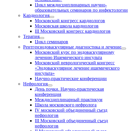
Цикл междисциплинарных научно-
образовательных семинаров по инфектологии
Кардиология
Московский конгресс кардиологов
Московская школа кардиологов
III Московский конгресс кардиологов
Терапия
Цикл семинаров
Рентгенэндоваскулярные диагностика и лечение
Московский курс по эндоваскулярному
лечению Ишемического инсульта
Московский неврологический конгресс
«Эндоваскулярное лечение ишемического
инсульта»
Научно-практические конференции
Нефрология
День почки. Научно-практическая
конференция
Междисциплинарный практикум
Школа московского нефролога
IV московский объединенный съезд
нефрологов
III Московский объединенный съезд
нефрологов