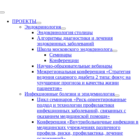
Skip
to
Toggle
content
Navigation
ПРОЕКТЫ
Эндокринология
Эндокринология столицы
Алгоритмы диагностики и лечения
эндокринных заболеваний
Школа московского эндокринолога
Семинары
Конференции
Научно-образовательные вебинары
Межрегиональная конференция «Стратегия
ведения сахарного диабета 2 типа: фокус на
улучшение прогноза и качества жизни
пациентов»
Инфекционные болезни и эпидемиология
Цикл семинаров «Риск-ориентированные
подход и технологии профилактики
инфекционных заболеваний, связанных с
оказанием медицинской помощи»
Конференция «Внутрибольничные инфекции в
медицинских учреждениях различного
профиля, риски, профилактика, лечение
осложнений»