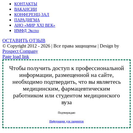
КОНТАКТЫ
ВАКАНСИИ
КОНФЕРЕНЦ-ЗАЛ
ПАРАДИГМА
АНО «МИР XXI ВЕК»
ИМФД Экспо
ОСТАВИТЬ ОТЗЫВ
© Copyright 2012 -
2026 | Все права защищены | Design by
Prospect Company
Vk
Telegram
YouTube
Email
Page load link
Чтобы получить доступ к профессиональной
информации, размещенной на сайте,
необходимо подтвердить, что вы являетесь
медицинским, фармацевтическим
работником или студентом медицинского
вуза
Подтверждаю
Информация для пациентов
Go