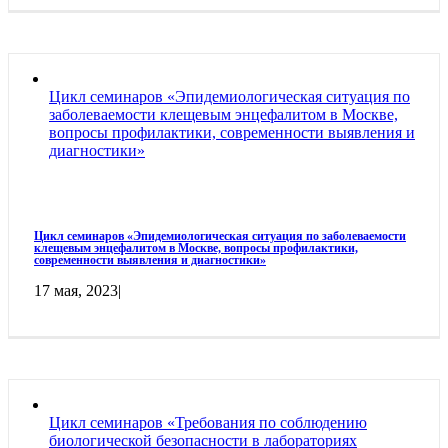
Цикл семинаров «Эпидемиологическая ситуация по
заболеваемости клещевым энцефалитом в Москве,
вопросы профилактики, современности выявления и
диагностики»
Цикл семинаров «Эпидемиологическая ситуация по заболеваемости
клещевым энцефалитом в Москве, вопросы профилактики,
современности выявления и диагностики»
17 мая, 2023
|
Цикл семинаров «Требования по соблюдению
биологической безопасности в лабораториях