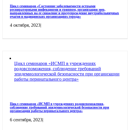
Цикл семинаров «Состояние заболеваемости острыми
респираторными инфекциями и гриппом, организация мер,
направленных на ее снижение и предупреждение внутрибольничных
очагов в мадицинских организациях города»
4 октября, 2023
|
Цикл семинаров «ИСМП в учреждениях
родовспоможения, соблюдение требований
эпидемиологической безопасности при организации
работы перинатального центра»
Цикл семинаров «ИСМП в учреждениях родовспоможения,
соблюдение требований эпидемиологической безопасности при
организации работы перинатального центра»
6 сентября, 2023
|