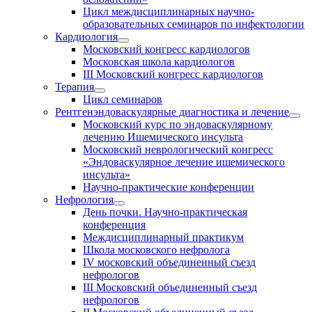
Цикл междисциплинарных научно-
образовательных семинаров по инфектологии
Кардиология
Московский конгресс кардиологов
Московская школа кардиологов
III Московский конгресс кардиологов
Терапия
Цикл семинаров
Рентгенэндоваскулярные диагностика и лечение
Московский курс по эндоваскулярному
лечению Ишемического инсульта
Московский неврологический конгресс
«Эндоваскулярное лечение ишемического
инсульта»
Научно-практические конференции
Нефрология
День почки. Научно-практическая
конференция
Междисциплинарный практикум
Школа московского нефролога
IV московский объединенный съезд
нефрологов
III Московский объединенный съезд
нефрологов