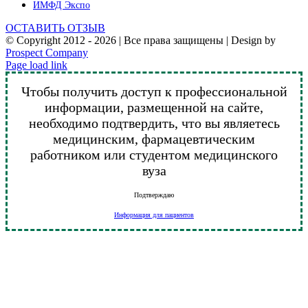
ИМФД Экспо
ОСТАВИТЬ ОТЗЫВ
© Copyright 2012 -
2026 | Все права защищены | Design by
Prospect Company
Vk
Telegram
YouTube
Email
Page load link
Чтобы получить доступ к профессиональной
информации, размещенной на сайте,
необходимо подтвердить, что вы являетесь
медицинским, фармацевтическим
работником или студентом медицинского
вуза
Подтверждаю
Информация для пациентов
Go
to
Top