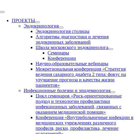
Skip
to
Toggle
content
Navigation
ПРОЕКТЫ
Эндокринология
Эндокринология столицы
Алгоритмы диагностики и лечения
эндокринных заболеваний
Школа московского эндокринолога
Семинары
Конференции
Научно-образовательные вебинары
Межрегиональная конференция «Стратегия
ведения сахарного диабета 2 типа: фокус на
улучшение прогноза и качества жизни
пациентов»
Инфекционные болезни и эпидемиология
Цикл семинаров «Риск-ориентированные
подход и технологии профилактики
инфекционных заболеваний, связанных с
оказанием медицинской помощи»
Конференция «Внутрибольничные инфекции в
медицинских учреждениях различного
профиля, риски, профилактика, лечение
осложнений»