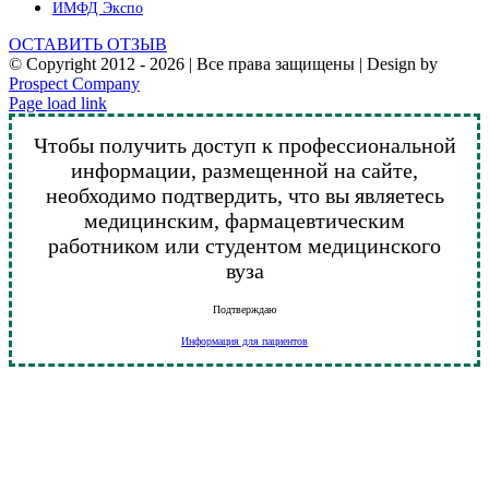
ИМФД Экспо
ОСТАВИТЬ ОТЗЫВ
© Copyright 2012 -
2026 | Все права защищены | Design by
Prospect Company
Vk
Telegram
YouTube
Email
Page load link
Чтобы получить доступ к профессиональной
информации, размещенной на сайте,
необходимо подтвердить, что вы являетесь
медицинским, фармацевтическим
работником или студентом медицинского
вуза
Подтверждаю
Информация для пациентов
Go
to
Top