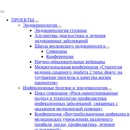
Skip
to
Toggle
content
Navigation
ПРОЕКТЫ
Эндокринология
Эндокринология столицы
Алгоритмы диагностики и лечения
эндокринных заболеваний
Школа московского эндокринолога
Семинары
Конференции
Научно-образовательные вебинары
Межрегиональная конференция «Стратегия
ведения сахарного диабета 2 типа: фокус на
улучшение прогноза и качества жизни
пациентов»
Инфекционные болезни и эпидемиология
Цикл семинаров «Риск-ориентированные
подход и технологии профилактики
инфекционных заболеваний, связанных с
оказанием медицинской помощи»
Конференция «Внутрибольничные инфекции в
медицинских учреждениях различного
профиля, риски, профилактика, лечение
осложнений»