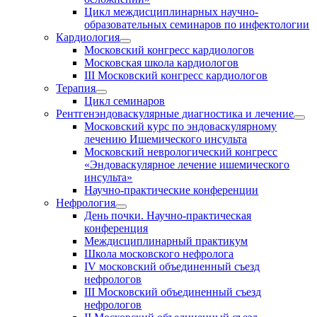
Цикл междисциплинарных научно-
образовательных семинаров по инфектологии
Кардиология
Московский конгресс кардиологов
Московская школа кардиологов
III Московский конгресс кардиологов
Терапия
Цикл семинаров
Рентгенэндоваскулярные диагностика и лечение
Московский курс по эндоваскулярному
лечению Ишемического инсульта
Московский неврологический конгресс
«Эндоваскулярное лечение ишемического
инсульта»
Научно-практические конференции
Нефрология
День почки. Научно-практическая
конференция
Междисциплинарный практикум
Школа московского нефролога
IV московский объединенный съезд
нефрологов
III Московский объединенный съезд
нефрологов