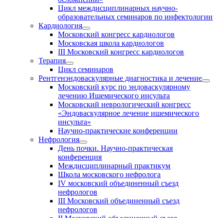
Цикл междисциплинарных научно-
образовательных семинаров по инфектологии
Кардиология
Московский конгресс кардиологов
Московская школа кардиологов
III Московский конгресс кардиологов
Терапия
Цикл семинаров
Рентгенэндоваскулярные диагностика и лечение
Московский курс по эндоваскулярному
лечению Ишемического инсульта
Московский неврологический конгресс
«Эндоваскулярное лечение ишемического
инсульта»
Научно-практические конференции
Нефрология
День почки. Научно-практическая
конференция
Междисциплинарный практикум
Школа московского нефролога
IV московский объединенный съезд
нефрологов
III Московский объединенный съезд
нефрологов