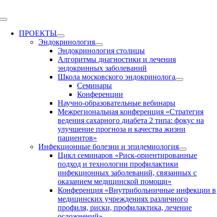
Skip
to
Toggle
content
Navigation
ПРОЕКТЫ
Эндокринология
Эндокринология столицы
Алгоритмы диагностики и лечения
эндокринных заболеваний
Школа московского эндокринолога
Семинары
Конференции
Научно-образовательные вебинары
Межрегиональная конференция «Стратегия
ведения сахарного диабета 2 типа: фокус на
улучшение прогноза и качества жизни
пациентов»
Инфекционные болезни и эпидемиология
Цикл семинаров «Риск-ориентированные
подход и технологии профилактики
инфекционных заболеваний, связанных с
оказанием медицинской помощи»
Конференция «Внутрибольничные инфекции в
медицинских учреждениях различного
профиля, риски, профилактика, лечение
осложнений»