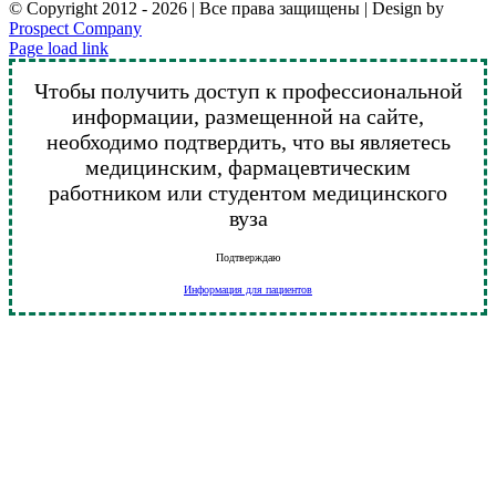
© Copyright 2012 -
2026 | Все права защищены | Design by
Prospect Company
Vk
Telegram
YouTube
Email
Page load link
Чтобы получить доступ к профессиональной
информации, размещенной на сайте,
необходимо подтвердить, что вы являетесь
медицинским, фармацевтическим
работником или студентом медицинского
вуза
Подтверждаю
Информация для пациентов
Go
to
Top