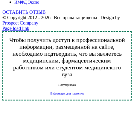
ИМФД Экспо
ОСТАВИТЬ ОТЗЫВ
© Copyright 2012 -
2026 | Все права защищены | Design by
Prospect Company
Vk
Telegram
YouTube
Email
Page load link
Чтобы получить доступ к профессиональной
информации, размещенной на сайте,
необходимо подтвердить, что вы являетесь
медицинским, фармацевтическим
работником или студентом медицинского
вуза
Подтверждаю
Информация для пациентов
Go
to
Top