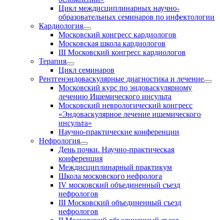
Цикл междисциплинарных научно-
образовательных семинаров по инфектологии
Кардиология
Московский конгресс кардиологов
Московская школа кардиологов
III Московский конгресс кардиологов
Терапия
Цикл семинаров
Рентгенэндоваскулярные диагностика и лечение
Московский курс по эндоваскулярному
лечению Ишемического инсульта
Московский неврологический конгресс
«Эндоваскулярное лечение ишемического
инсульта»
Научно-практические конференции
Нефрология
День почки. Научно-практическая
конференция
Междисциплинарный практикум
Школа московского нефролога
IV московский объединенный съезд
нефрологов
III Московский объединенный съезд
нефрологов