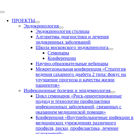
Skip
to
Toggle
content
Navigation
ПРОЕКТЫ
Эндокринология
Эндокринология столицы
Алгоритмы диагностики и лечения
эндокринных заболеваний
Школа московского эндокринолога
Семинары
Конференции
Научно-образовательные вебинары
Межрегиональная конференция «Стратегия
ведения сахарного диабета 2 типа: фокус на
улучшение прогноза и качества жизни
пациентов»
Инфекционные болезни и эпидемиология
Цикл семинаров «Риск-ориентированные
подход и технологии профилактики
инфекционных заболеваний, связанных с
оказанием медицинской помощи»
Конференция «Внутрибольничные инфекции в
медицинских учреждениях различного
профиля, риски, профилактика, лечение
осложнений»