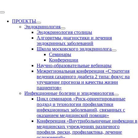
Skip
to
Toggle
content
Navigation
ПРОЕКТЫ
Эндокринология
Эндокринология столицы
Алгоритмы диагностики и лечения
эндокринных заболеваний
Школа московского эндокринолога
Семинары
Конференции
Научно-образовательные вебинары
Межрегиональная конференция «Стратегия
ведения сахарного диабета 2 типа: фокус на
улучшение прогноза и качества жизни
пациентов»
Инфекционные болезни и эпидемиология
Цикл семинаров «Риск-ориентированные
подход и технологии профилактики
инфекционных заболеваний, связанных с
оказанием медицинской помощи»
Конференция «Внутрибольничные инфекции в
медицинских учреждениях различного
профиля, риски, профилактика, лечение
осложнений»