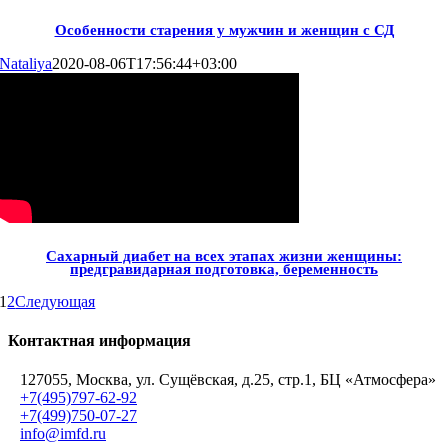
Особенности старения у мужчин и женщин с СД
Nataliya
2020-08-06T17:56:44+03:00
Сахарный диабет на всех этапах жизни женщины:
предгравидарная подготовка, беременность
1
2
Следующая
Контактная информация
127055, Москва, ул. Сущёвская, д.25, стр.1, БЦ «Атмосфера»
+7(495)797-62-92
+7(499)750-07-27
info@imfd.ru