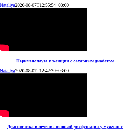
Nataliya
2020-08-07T12:55:54+03:00
Перименопауза у женщин с сахарным диабетом
Nataliya
2020-08-07T12:42:39+03:00
Диагностика и лечение половой дисфункции у мужчин с