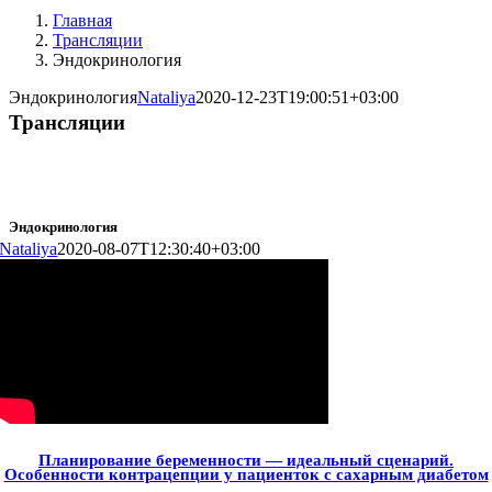
Главная
Трансляции
Эндокринология
Эндокринология
Nataliya
2020-12-23T19:00:51+03:00
Трансляции
Эндокринология
Nataliya
2020-08-07T12:30:40+03:00
Планирование беременности — идеальный сценарий.
Особенности контрацепции у пациенток с сахарным диабетом