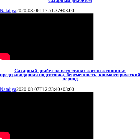
сахарным диабетом
Nataliya
2020-08-06T17:51:37+03:00
Сахарный диабет на всех этапах жизни женщины:
предгравидарная подготовка, беременность, климактерически
период
Nataliya
2020-08-07T12:23:40+03:00