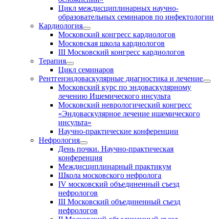
Цикл междисциплинарных научно-
образовательных семинаров по инфектологии
Кардиология
Московский конгресс кардиологов
Московская школа кардиологов
III Московский конгресс кардиологов
Терапия
Цикл семинаров
Рентгенэндоваскулярные диагностика и лечение
Московский курс по эндоваскулярному
лечению Ишемического инсульта
Московский неврологический конгресс
«Эндоваскулярное лечение ишемического
инсульта»
Научно-практические конференции
Нефрология
День почки. Научно-практическая
конференция
Междисциплинарный практикум
Школа московского нефролога
IV московский объединенный съезд
нефрологов
III Московский объединенный съезд
нефрологов