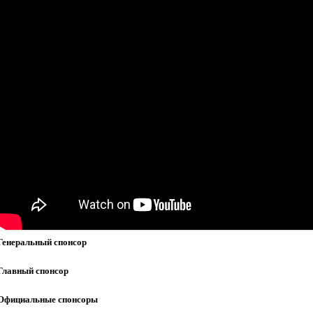
Генеральный спонсор
Главный спонсор
Официальные спонсоры