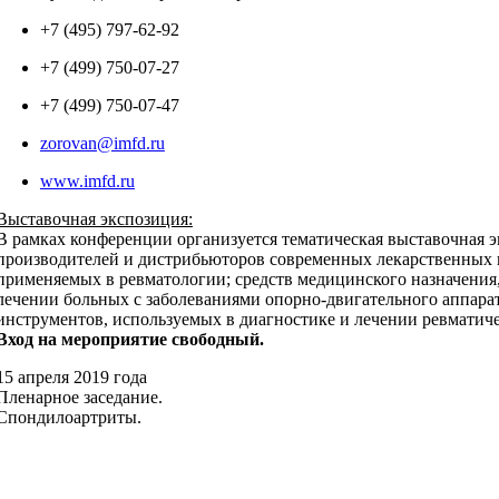
+7 (495) 797-62-92
+7 (499) 750-07-27
+7 (499) 750-07-47
zorovan@imfd.ru
www.imfd.ru
Выставочная экспозиция:
В рамках конференции организуется тематическая выставочная 
производителей и дистрибьюторов современных лекарственных 
применяемых в ревматологии; средств медицинского назначения
лечении больных с заболеваниями опорно-двигательного аппарат
инструментов, используемых в диагностике и лечении ревматиче
Вход на мероприятие свободный.
15 апреля 2019 года
Пленарное заседание.
Спондилоартриты.