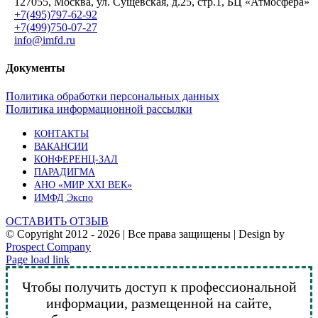
127055, Москва, ул. Сущёвская, д.25, стр.1, БЦ «Атмосфера»
+7(495)797-62-92
+7(499)750-07-27
info@imfd.ru
Документы
Политика обработки персональных данных
Политика информационной рассылки
КОНТАКТЫ
ВАКАНСИИ
КОНФЕРЕНЦ-ЗАЛ
ПАРАДИГМА
АНО «МИР XXI ВЕК»
ИМФД Экспо
ОСТАВИТЬ ОТЗЫВ
© Copyright 2012 -
2026 | Все права защищены | Design by
Prospect Company
Vk
Telegram
YouTube
Email
Page load link
Чтобы получить доступ к профессиональной
информации, размещенной на сайте,