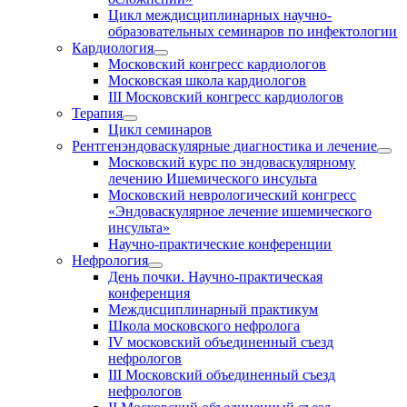
Цикл междисциплинарных научно-
образовательных семинаров по инфектологии
Кардиология
Московский конгресс кардиологов
Московская школа кардиологов
III Московский конгресс кардиологов
Терапия
Цикл семинаров
Рентгенэндоваскулярные диагностика и лечение
Московский курс по эндоваскулярному
лечению Ишемического инсульта
Московский неврологический конгресс
«Эндоваскулярное лечение ишемического
инсульта»
Научно-практические конференции
Нефрология
День почки. Научно-практическая
конференция
Междисциплинарный практикум
Школа московского нефролога
IV московский объединенный съезд
нефрологов
III Московский объединенный съезд
нефрологов