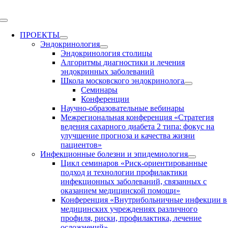
Skip
to
Toggle
content
Navigation
ПРОЕКТЫ
Эндокринология
Эндокринология столицы
Алгоритмы диагностики и лечения
эндокринных заболеваний
Школа московского эндокринолога
Семинары
Конференции
Научно-образовательные вебинары
Межрегиональная конференция «Стратегия
ведения сахарного диабета 2 типа: фокус на
улучшение прогноза и качества жизни
пациентов»
Инфекционные болезни и эпидемиология
Цикл семинаров «Риск-ориентированные
подход и технологии профилактики
инфекционных заболеваний, связанных с
оказанием медицинской помощи»
Конференция «Внутрибольничные инфекции в
медицинских учреждениях различного
профиля, риски, профилактика, лечение
осложнений»