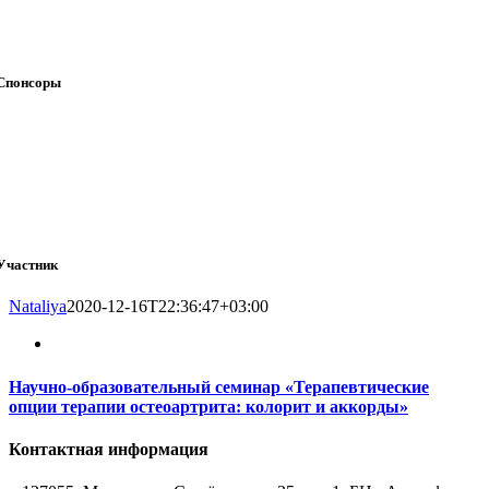
Спонсоры
Участник
Nataliya
2020-12-16T22:36:47+03:00
Научно-образовательный семинар «Терапевтические
опции терапии остеоартрита: колорит и аккорды»
Контактная информация