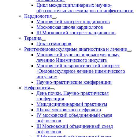
Цикл междисциплинарных научно-
образовательных семинаров по инфектологии
Кардиология
Московский конгресс кардиологов
Московская школа кардиологов
III Московский конгресс кардиологов
Терапия
Цикл семинаров
Рентгенэндоваскулярные диагностика и лечение
Московский курс по эндоваскулярному
лечению Ишемического инсульта
Московский неврологический конгресс
«Эндоваскулярное лечение ишемического
инсульта»
Научно-практические конференции
Нефрология
День почки. Научно-практическая
конференция
Междисциплинарный практикум
Школа московского нефролога
IV московский объединенный съезд
нефрологов
III Московский объединенный съезд
нефрологов