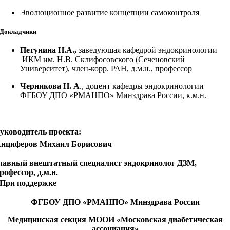
Эволюционное развитие концепции самоконтроля
Докладчики
Петунина Н.А.,
заведующая кафедрой эндокринологии
ИКМ им. Н.В. Склифосовского (Сеченовский
Университет), член-корр. РАН, д.м.н., профессор
Черникова Н. А
., доцент кафедры эндокринологии
ФГБОУ ДПО «РМАНПО» Минздрава России, к.м.н.
уководитель проекта:
нциферов Михаил Борисович
лавный внештатный специалист эндокринолог ДЗМ,
рофессор, д.м.н.
При поддержке
ФГБОУ ДПО «РМАНПО» Минздрава России
Медицинская секция МООИ «Московская диабетическая
ассоциация»