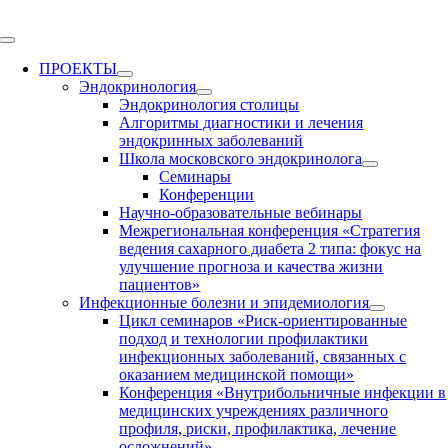
Skip
to
Toggle
content
Navigation
ПРОЕКТЫ
Эндокринология
Эндокринология столицы
Алгоритмы диагностики и лечения
эндокринных заболеваний
Школа московского эндокринолога
Семинары
Конференции
Научно-образовательные вебинары
Межрегиональная конференция «Стратегия
ведения сахарного диабета 2 типа: фокус на
улучшение прогноза и качества жизни
пациентов»
Инфекционные болезни и эпидемиология
Цикл семинаров «Риск-ориентированные
подход и технологии профилактики
инфекционных заболеваний, связанных с
оказанием медицинской помощи»
Конференция «Внутрибольничные инфекции в
медицинских учреждениях различного
профиля, риски, профилактика, лечение
осложнений»