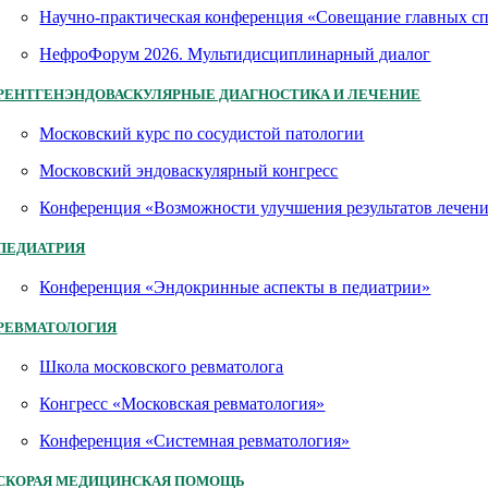
Научно-практическая конференция «Совещание главных 
НефроФорум 2026. Мультидисциплинарный диалог
РЕНТГЕНЭНДОВАСКУЛЯРНЫЕ ДИАГНОСТИКА И ЛЕЧЕНИЕ
Московский курс по сосудистой патологии
Московский эндоваскулярный конгресс
Конференция «Возможности улучшения результатов лечен
ПЕДИАТРИЯ
Конференция «Эндокринные аспекты в педиатрии»
РЕВМАТОЛОГИЯ
Школа московского ревматолога
Конгресс «Московская ревматология»
Конференция «Системная ревматология»
СКОРАЯ МЕДИЦИНСКАЯ ПОМОЩЬ