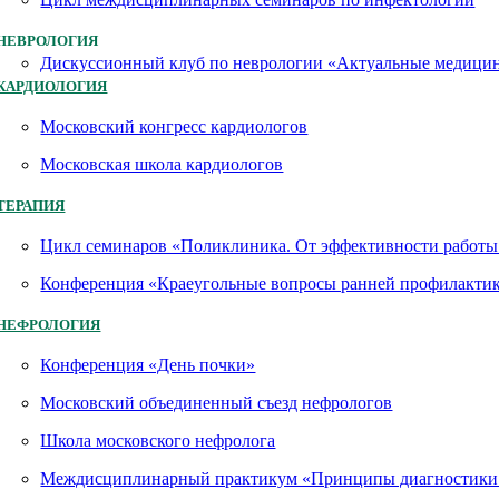
НЕВРОЛОГИЯ
Дискуссионный клуб по неврологии «Актуальные медици
КАРДИОЛОГИЯ
Московский конгресс кардиологов
Московская школа кардиологов
ТЕРАПИЯ
Цикл семинаров «Поликлиника. От эффективности работы 
Конференция «Краеугольные вопросы ранней профилактик
НЕФРОЛОГИЯ
Конференция «День почки»
Московский объединенный съезд нефрологов
Школа московского нефролога
Междисциплинарный практикум «Принципы диагностики