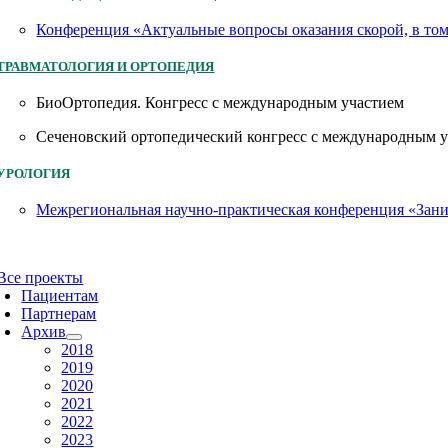
Конференция «Актуальные вопросы оказания скорой, в то
ТРАВМАТОЛОГИЯ И ОРТОПЕДИЯ
БиоОртопедия. Конгресс с международным участием
Сеченовский ортопедический конгресс с международным 
УРОЛОГИЯ
Межрегиональная научно-практическая конференция «Заним
Все проекты
Пациентам
Партнерам
Архив
2018
2019
2020
2021
2022
2023