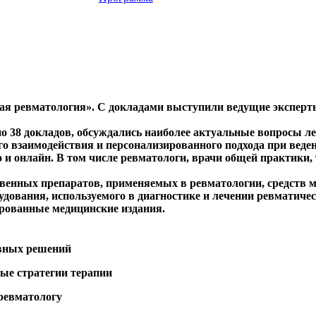
ая ревматология». С докладами выступили ведущие экспер
но 38 докладов, обсуждались наиболее актуальные вопросы л
 взаимодействия и персонализированного подхода при веден
о и онлайн. В том числе ревматологи, врачи общей практики
енных препаратов, применяемых в ревматологии, средств м
удования, используемого в диагностике и лечении ревматичес
рованные медицинские издания.
ивных решений
ые стратегии терапии
ревматологу