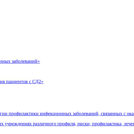
нных заболеваний»
ия пациентов с СД2»
огии профилактики инфекционных заболеваний, связанных с о
 учреждениях различного профиля, риски, профилактика, леч