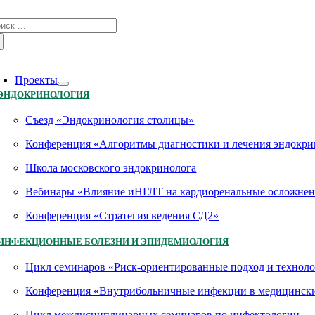
Skip
зультат
to
иска:
content
oggle
avigation
Проекты
ЭНДОКРИНОЛОГИЯ
Съезд «Эндокринология столицы»
Конференция «Алгоритмы диагностики и лечения эндокри
Школа московского эндокринолога
Вебинары «Влияние иНГЛТ на кардиоренальные осложнен
Конференция «Стратегия ведения СД2»
ИНФЕКЦИОННЫЕ БОЛЕЗНИ И ЭПИДЕМИОЛОГИЯ
Цикл семинаров «Риск-ориентированные подход и технол
Конференция «Внутрибольничные инфекции в медицинских
Цикл междисциплинарных семинаров по инфектологии