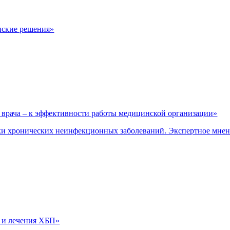
нские решения»
врача – к эффективности работы медицинской организации»
и хронических неинфекционных заболеваний. Экспертное мне
 и лечения ХБП»