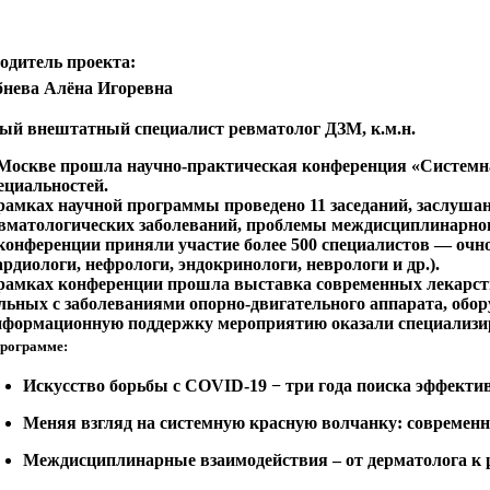
одитель проекта:
бнева Алёна Игоревна
ый внештатный специалист ревматолог ДЗМ, к.м.н.
Москве прошла научно-практическая конференция «Системн
ециальностей.
рамках научной программы проведено 11 заседаний, заслуша
вматологических заболеваний, проблемы междисциплинарного
конференции приняли участие более 500 специалистов — очн
ардиологи, нефрологи, эндокринологи, неврологи и др.).
рамках конференции прошла выставка современных лекарств
льных с заболеваниями опорно-двигательного аппарата, обор
формационную поддержку мероприятию оказали специализи
программе:
Искусство борьбы с COVID-19 − три года поиска эффект
Меняя взгляд на системную красную волчанку: современн
Междисциплинарные взаимодействия – от дерматолога к 