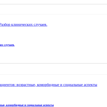
Разбор клинических случаев.
их случаев.
пациентов: возрастные, коморбидные и социальные аспекты
тные, коморбидные и социальные аспекты