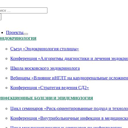
Skip
зультат
to
иска:
content
oggle
avigation
Проекты
ЭНДОКРИНОЛОГИЯ
Съезд «Эндокринология столицы»
Конференция «Алгоритмы диагностики и лечения эндокри
Школа московского эндокринолога
Вебинары «Влияние иНГЛТ на кардиоренальные осложнен
Конференция «Стратегия ведения СД2»
ИНФЕКЦИОННЫЕ БОЛЕЗНИ И ЭПИДЕМИОЛОГИЯ
Цикл семинаров «Риск-ориентированные подход и технол
Конференция «Внутрибольничные инфекции в медицинских
Цикл междисциплинарных семинаров по инфектологии