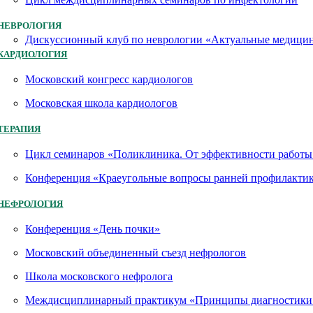
НЕВРОЛОГИЯ
Дискуссионный клуб по неврологии «Актуальные медици
КАРДИОЛОГИЯ
Московский конгресс кардиологов
Московская школа кардиологов
ТЕРАПИЯ
Цикл семинаров «Поликлиника. От эффективности работы 
Конференция «Краеугольные вопросы ранней профилактик
НЕФРОЛОГИЯ
Конференция «День почки»
Московский объединенный съезд нефрологов
Школа московского нефролога
Междисциплинарный практикум «Принципы диагностики