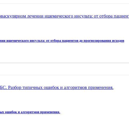
васкулярном лечении ишемического инсульта: от отбора пациен
ии ишемического инсульта: от отбора пациентов до прогнозирования исходов
ИБС. Разбор типичных ошибок и алгоритмов применения.
ных ошибок и алгоритмов применения.