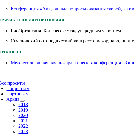
Конференция «Актуальные вопросы оказания скорой, в то
ТРАВМАТОЛОГИЯ И ОРТОПЕДИЯ
БиоОртопедия. Конгресс с международным участием
Сеченовский ортопедический конгресс с международным 
УРОЛОГИЯ
Межрегиональная научно-практическая конференция «Заним
Все проекты
Пациентам
Партнерам
Архив
2018
2019
2020
2021
2022
2023