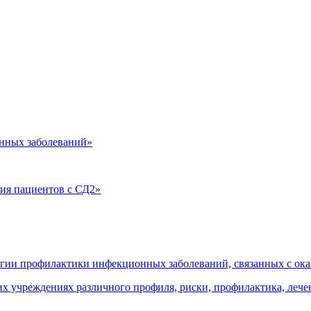
нных заболеваний»
ия пациентов с СД2»
огии профилактики инфекционных заболеваний, связанных с о
 учреждениях различного профиля, риски, профилактика, леч