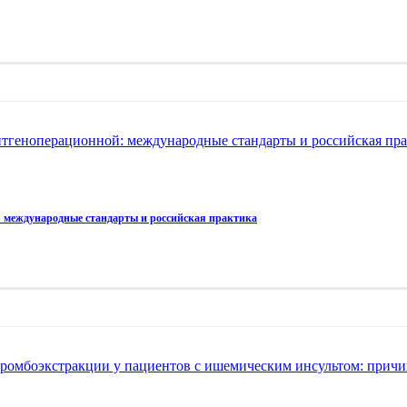
нтгеноперационной: международные стандарты и российская пр
: международные стандарты и российская практика
омбоэкстракции у пациентов с ишемическим инсультом: причи