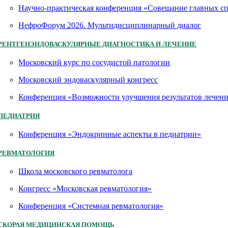
Научно-практическая конференция «Совещание главных 
НефроФорум 2026. Мультидисциплинарный диалог
РЕНТГЕНЭНДОВАСКУЛЯРНЫЕ ДИАГНОСТИКА И ЛЕЧЕНИЕ
Московский курс по сосудистой патологии
Московский эндоваскулярный конгресс
Конференция «Возможности улучшения результатов лечен
ПЕДИАТРИЯ
Конференция «Эндокринные аспекты в педиатрии»
РЕВМАТОЛОГИЯ
Школа московского ревматолога
Конгресс «Московская ревматология»
Конференция «Системная ревматология»
СКОРАЯ МЕДИЦИНСКАЯ ПОМОЩЬ