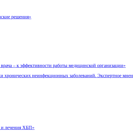
нские решения»
врача – к эффективности работы медицинской организации»
и хронических неинфекционных заболеваний. Экспертное мне
 и лечения ХБП»