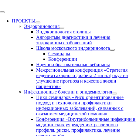
Skip
to
Toggle
content
Navigation
ПРОЕКТЫ
Эндокринология
Эндокринология столицы
Алгоритмы диагностики и лечения
эндокринных заболеваний
Школа московского эндокринолога
Семинары
Конференции
Научно-образовательные вебинары
Межрегиональная конференция «Стратегия
ведения сахарного диабета 2 типа: фокус на
улучшение прогноза и качества жизни
пациентов»
Инфекционные болезни и эпидемиология
Цикл семинаров «Риск-ориентированные
подход и технологии профилактики
инфекционных заболеваний, связанных с
оказанием медицинской помощи»
Конференция «Внутрибольничные инфекции в
медицинских учреждениях различного
профиля, риски, профилактика, лечение
осложнений»