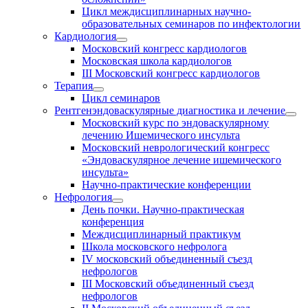
Цикл междисциплинарных научно-
образовательных семинаров по инфектологии
Кардиология
Московский конгресс кардиологов
Московская школа кардиологов
III Московский конгресс кардиологов
Терапия
Цикл семинаров
Рентгенэндоваскулярные диагностика и лечение
Московский курс по эндоваскулярному
лечению Ишемического инсульта
Московский неврологический конгресс
«Эндоваскулярное лечение ишемического
инсульта»
Научно-практические конференции
Нефрология
День почки. Научно-практическая
конференция
Междисциплинарный практикум
Школа московского нефролога
IV московский объединенный съезд
нефрологов
III Московский объединенный съезд
нефрологов