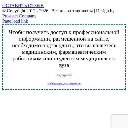
ОСТАВИТЬ ОТЗЫВ
© Copyright 2012 -
2026 | Все права защищены | Design by
Prospect Company
Vk
Telegram
YouTube
Email
Page load link
Чтобы получить доступ к профессиональной
информации, размещенной на сайте,
необходимо подтвердить, что вы являетесь
медицинским, фармацевтическим
работником или студентом медицинского
вуза
Подтверждаю
Информация для пациентов
Go
to
Top