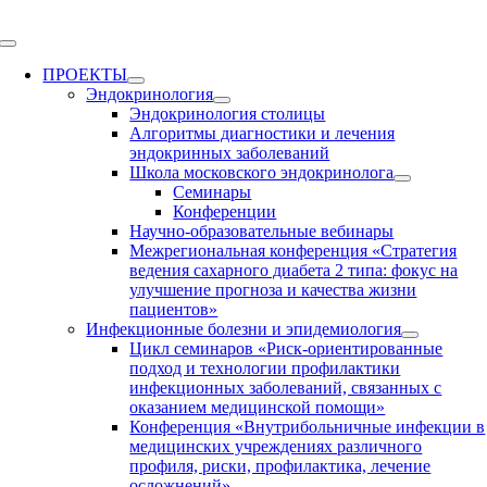
Skip
to
Toggle
content
Navigation
ПРОЕКТЫ
Эндокринология
Эндокринология столицы
Алгоритмы диагностики и лечения
эндокринных заболеваний
Школа московского эндокринолога
Семинары
Конференции
Научно-образовательные вебинары
Межрегиональная конференция «Стратегия
ведения сахарного диабета 2 типа: фокус на
улучшение прогноза и качества жизни
пациентов»
Инфекционные болезни и эпидемиология
Цикл семинаров «Риск-ориентированные
подход и технологии профилактики
инфекционных заболеваний, связанных с
оказанием медицинской помощи»
Конференция «Внутрибольничные инфекции в
медицинских учреждениях различного
профиля, риски, профилактика, лечение
осложнений»