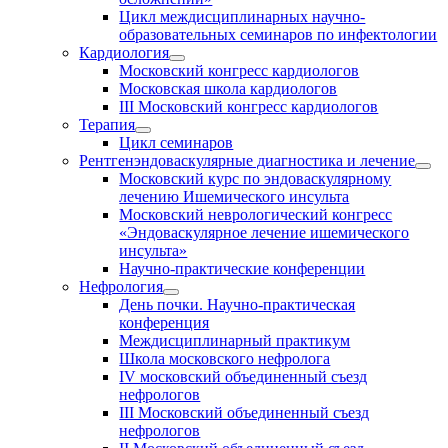
Цикл междисциплинарных научно-
образовательных семинаров по инфектологии
Кардиология
Московский конгресс кардиологов
Московская школа кардиологов
III Московский конгресс кардиологов
Терапия
Цикл семинаров
Рентгенэндоваскулярные диагностика и лечение
Московский курс по эндоваскулярному
лечению Ишемического инсульта
Московский неврологический конгресс
«Эндоваскулярное лечение ишемического
инсульта»
Научно-практические конференции
Нефрология
День почки. Научно-практическая
конференция
Междисциплинарный практикум
Школа московского нефролога
IV московский объединенный съезд
нефрологов
III Московский объединенный съезд
нефрологов