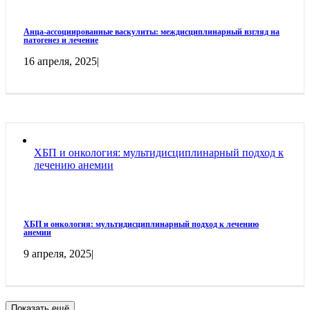
Анца-ассоциированные васкулиты: междисциплинарный взгляд на
патогенез и лечение
16 апреля, 2025
|
ХБП и онкология: мультидисциплинарный подход к
лечению анемии
ХБП и онкология: мультидисциплинарный подход к лечению
анемии
9 апреля, 2025
|
Показать ещё