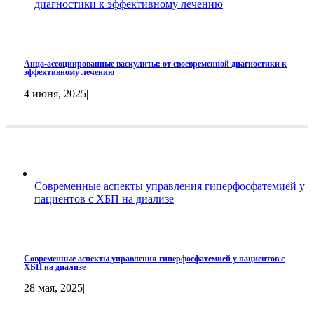
диагностики к эффективному лечению
Анца-ассоциированные васкулиты: от своевременной диагностики к
эффективному лечению
4 июня, 2025
|
Современные аспекты управления гиперфосфатемией у
пациентов с ХБП на диализе
Современные аспекты управления гиперфосфатемией у пациентов с
ХБП на диализе
28 мая, 2025
|