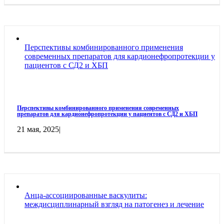
Перспективы комбинированного применения
современных препаратов для кардионефропротекции у
пациентов с СД2 и ХБП
Перспективы комбинированного применения современных
препаратов для кардионефропротекции у пациентов с СД2 и ХБП
21 мая, 2025
|
Анца-ассоциированные васкулиты:
междисциплинарный взгляд на патогенез и лечение