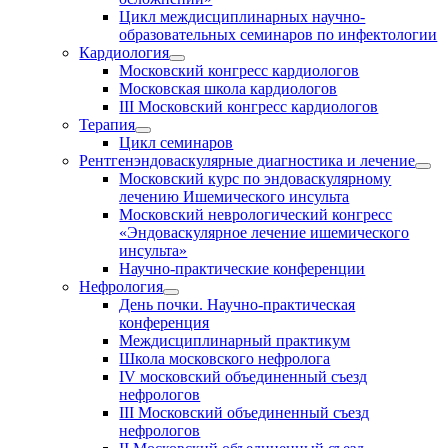
Цикл междисциплинарных научно-
образовательных семинаров по инфектологии
Кардиология
Московский конгресс кардиологов
Московская школа кардиологов
III Московский конгресс кардиологов
Терапия
Цикл семинаров
Рентгенэндоваскулярные диагностика и лечение
Московский курс по эндоваскулярному
лечению Ишемического инсульта
Московский неврологический конгресс
«Эндоваскулярное лечение ишемического
инсульта»
Научно-практические конференции
Нефрология
День почки. Научно-практическая
конференция
Междисциплинарный практикум
Школа московского нефролога
IV московский объединенный съезд
нефрологов
III Московский объединенный съезд
нефрологов