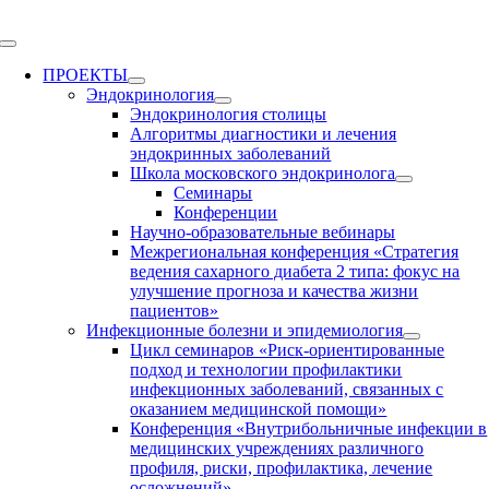
Skip
to
Toggle
content
Navigation
ПРОЕКТЫ
Эндокринология
Эндокринология столицы
Алгоритмы диагностики и лечения
эндокринных заболеваний
Школа московского эндокринолога
Семинары
Конференции
Научно-образовательные вебинары
Межрегиональная конференция «Стратегия
ведения сахарного диабета 2 типа: фокус на
улучшение прогноза и качества жизни
пациентов»
Инфекционные болезни и эпидемиология
Цикл семинаров «Риск-ориентированные
подход и технологии профилактики
инфекционных заболеваний, связанных с
оказанием медицинской помощи»
Конференция «Внутрибольничные инфекции в
медицинских учреждениях различного
профиля, риски, профилактика, лечение
осложнений»